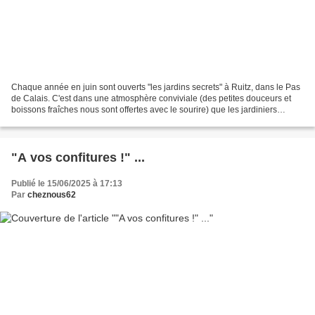
Chaque année en juin sont ouverts "les jardins secrets" à Ruitz, dans le Pas
de Calais. C'est dans une atmosphère conviviale (des petites douceurs et
boissons fraîches nous sont offertes avec le sourire) que les jardiniers
méritants de cette commune nous...
"A vos confitures !" ...
Publié le 15/06/2025 à 17:13
Par
cheznous62