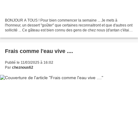
BONJOUR A TOUS ! Pour bien commencer la semaine ... Je mets à
l'honneur, un dessert "goûter" que certaines reconnaitront et que d'autres ont
sollicité ... Ce gâteau est bien connu des gens de chez nous (d'antan c'était
un de nos ... "quatre heures") ......
Frais comme l'eau vive ....
Publié le 11/03/2025 à 16:02
Par
cheznous62