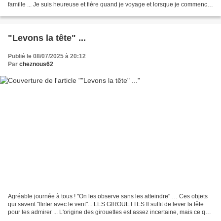
famille ... Je suis heureuse et fière quand je voyage et lorsque je commence
à parler …....
"Levons la tête" ...
Publié le 08/07/2025 à 20:12
Par
cheznous62
Agréable journée à tous ! "On les observe sans les atteindre" … Ces objets
qui savent "flirter avec le vent"... LES GIROUETTES Il suffit de lever la tête
pour les admirer ... L'origine des girouettes est assez incertaine, mais ce qui
est certain, c'est...