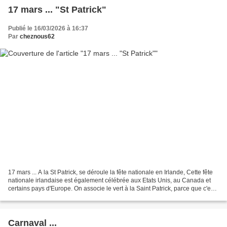
17 mars ... "St Patrick"
Publié le 16/03/2026 à 16:37
Par
cheznous62
17 mars ... A la St Patrick, se déroule la fête nationale en Irlande, Cette fête
nationale irlandaise est également célébrée aux Etats Unis, au Canada et
certains pays d'Europe. On associe le vert à la Saint Patrick, parce que c'est
la couleur du printemps...
Carnaval ...