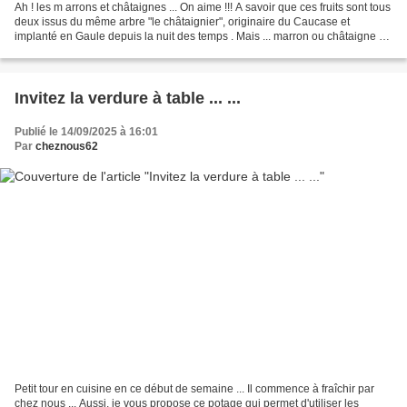
Ah ! les m arrons et châtaignes ... On aime !!! A savoir que ces fruits sont tous
deux issus du même arbre "le châtaignier", originaire du Caucase et
implanté en Gaule depuis la nuit des temps . Mais ... marron ou châtaigne ?
La réponse se trouve ......
Invitez la verdure à table ... ...
Publié le 14/09/2025 à 16:01
Par
cheznous62
Petit tour en cuisine en ce début de semaine ... Il commence à fraîchir par
chez nous ... Aussi, je vous propose ce potage qui permet d'utiliser les