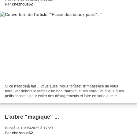
Par
cheznous62
Si ce n'est déjà fait ... Vous aussi, vous "brûlez" d'impatience de vous
retrouver dehors le temps d'un bon "barbecue" les amis ! Voici quelques
petits conseils pour éviter des désagréments et faire en sorte que le
barbecue demeure un moment convivial...
L'arbre "magique" ...
Publié le 13/05/2025 à 17:23
Par
cheznous62