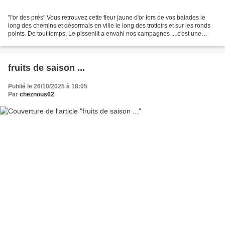
"l'or des prés" Vous retrouvez cette fleur jaune d'or lors de vos balades le
long des chemins et désormais en ville le long des trottoirs et sur les ronds
points. De tout temps, Le pissenlit a envahi nos campagnes ... c'est une
plante vivace. Le pissenlit...
fruits de saison ...
Publié le 26/10/2025 à 18:05
Par
cheznous62