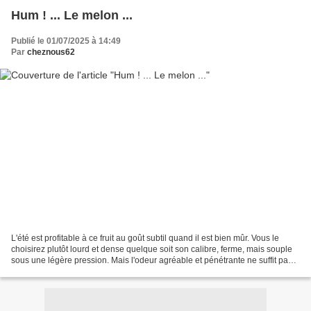
Hum ! ... Le melon ...
Publié le 01/07/2025 à 14:49
Par
cheznous62
L'été est profitable à ce fruit au goût subtil quand il est bien mûr. Vous le
choisirez plutôt lourd et dense quelque soit son calibre, ferme, mais souple
sous une légère pression. Mais l'odeur agréable et pénétrante ne suffit pas
pour fixer un choix...