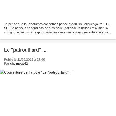
Je pense que tous sommes concernés par ce produit de tous les jours ... LE
SEL Je ne vous parlerai pas de diététique (car chacun utilise cet aliment à
son goût et surtout en rapport avec sa santé) mais vous présenterai un guide
pour bien l'utiliser en...
Le "patrouillard" ...
Publié le 21/09/2025 à 17:00
Par
cheznous62