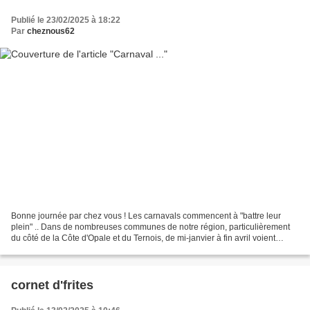
Publié le 23/02/2025 à 18:22
Par
cheznous62
Bonne journée par chez vous ! Les carnavals commencent à "battre leur
plein" .. Dans de nombreuses communes de notre région, particulièrement
du côté de la Côte d'Opale et du Ternois, de mi-janvier à fin avril voient
revenir les festivités liées à sa...
cornet d'frites