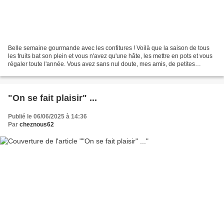
Belle semaine gourmande avec les confitures ! Voilà que la saison de tous
les fruits bat son plein et vous n'avez qu'une hâte, les mettre en pots et vous
régaler toute l'année. Vous avez sans nul doute, mes amis, de petites
astuces pour réussir vos confitures....
"On se fait plaisir" ...
Publié le 06/06/2025 à 14:36
Par
cheznous62