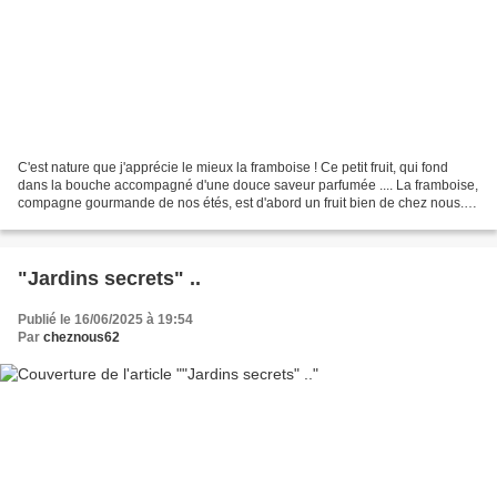
C'est nature que j'apprécie le mieux la framboise ! Ce petit fruit, qui fond
dans la bouche accompagné d'une douce saveur parfumée .... La framboise,
compagne gourmande de nos étés, est d'abord un fruit bien de chez nous.
De nos jours, le framboisier...
"Jardins secrets" ..
Publié le 16/06/2025 à 19:54
Par
cheznous62