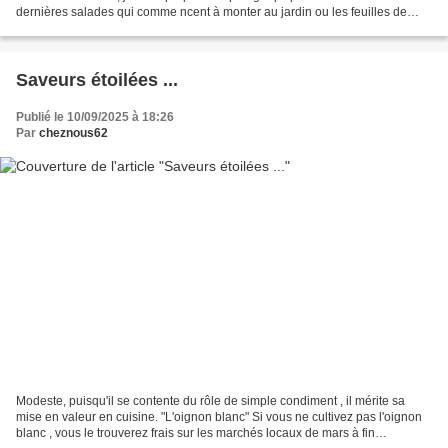
dernières salades qui comme ncent à monter au jardin ou les feuilles de
salade que l'on jette habituellement....
Saveurs étoilées ...
Publié le 10/09/2025 à 18:26
Par
cheznous62
Modeste, puisqu'il se contente du rôle de simple condiment , il mérite sa
mise en valeur en cuisine. "L'oignon blanc" Si vous ne cultivez pas l'oignon
blanc , vous le trouverez frais sur les marchés locaux de mars à fin