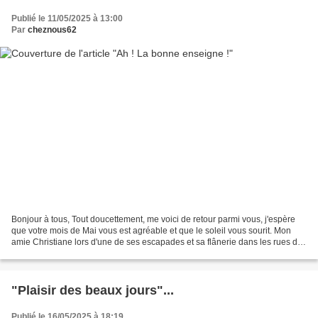
Publié le 11/05/2025 à 13:00
Par
cheznous62
Bonjour à tous, Tout doucettement, me voici de retour parmi vous, j'espère
que votre mois de Mai vous est agréable et que le soleil vous sourit. Mon
amie Christiane lors d'une de ses escapades et sa flânerie dans les rues de
la région Est, nous a fait...
"Plaisir des beaux jours"...
Publié le 16/05/2025 à 18:19