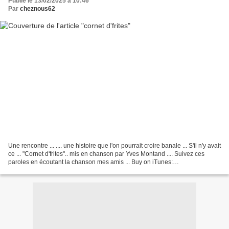
Publié le 13/02/2025 à 10:46
Par
cheznous62
Une rencontre ... .... une histoire que l'on pourrait croire banale ... S'il n'y avait
ce ... "Cornet d'frites".. mis en chanson par Yves Montand .... Suivez ces
paroles en écoutant la chanson mes amis ... Buy on iTunes:
https://itunes.apple.com/album/id1104494477...