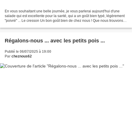
En vous souhaitant une belle journée, je vous parlerai aujourd'hui d'une
salade qui est excellente pour la santé, qui a un goût bien typé, légèrement
"poivré" ... Le cresson Un bon goût bien de chez nous ! Que nous trouvons
auprès de nos producteurs mais...
Régalons-nous ... avec les petits pois ...
Publié le 06/07/2025 à 19:00
Par
cheznous62