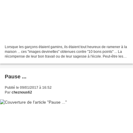
Lorsque les garçons étaient gamins, ils étaient tout heureux de ramener à la
maison ... ces "images devinettes" obtenues contre "10 bons points" ... La
récompense de leur bon travail ou de leur sagesse à l'école. Peut-être les
avez-vous connues ? Je partage...
Pause ...
Publié le 09/01/2017 à 16:52
Par
cheznous62