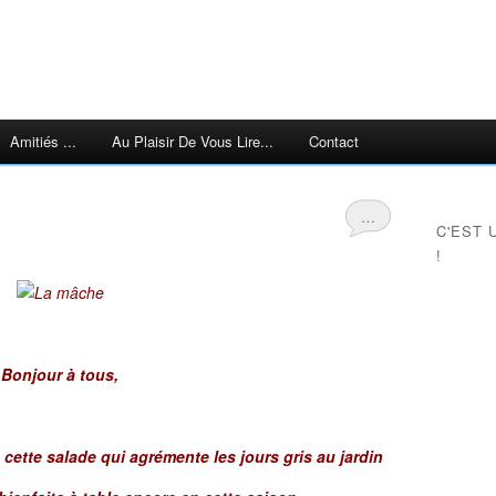
Amitiés ...
Au Plaisir De Vous Lire...
Contact
…
C'EST 
!
Bonjour à tous,
ette salade qui agrémente les jours gris au jardin