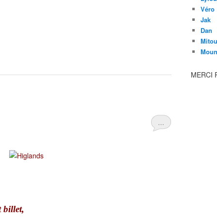
Véro
Jak
Dan
Mito
Moun
MERCI 
…
billet,