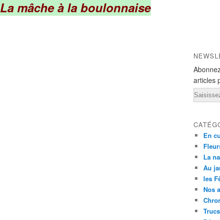
La mâche à la boulonnaise
NEWSL
Abonnez
articles 
Email
CATÉG
En cu
Fleur
La na
Au ja
les F
Nos 
Chron
Trucs