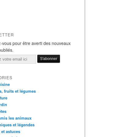
ETTER
-vous pour être averti des nouveaux
publiés.
ORIES
isine
s, fruits et légumes
ture
rdin
êtes
amis les animaux
iques et légendes
 et astuces