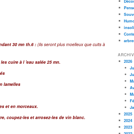
Décos
Pensé
Souv
Humo
insol
Cont
arbre
ndant 30 mn th.6 :
(ils seront plus moelleux que cuits à
ARCHI
2026
les cuire à l 'eau salée 25 mn.
Ju
dés
Ju
M
n lamelles
Av
M
Fé
hes et en morceaux.
Ja
2025
e, coupez-les et arrosez-les de vin blanc.
2024
2023
2022