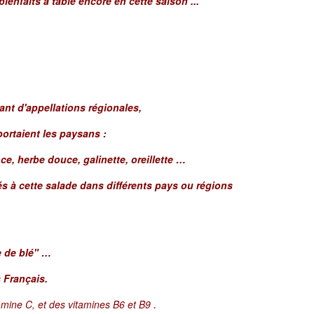
enfaits à table encore en cette saison ...
nt d'appellations régionales,
portaient les paysans :
ce, herbe douce, galinette, oreillette …
à cette salade dans différents pays ou régions
e de blé" …
 Français.
.
itamine C, et des vitamines B6 et B9