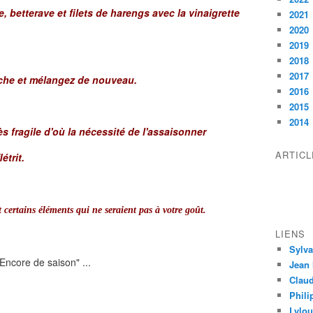
betterave et filets de harengs avec la vinaigrette
2021
2020
2019
2018
2017
âche et mélangez de nouveau.
2016
2015
2014
s fragile d'où la nécessité de l'assaisonner
ARTIC
étrit.
t certains éléments qui ne seraient pas à votre goût.
LIENS
Sylva
Jean 
Clau
Phili
Lylo