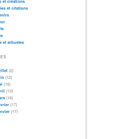
 et créations
es et citations
enirs
ur
ite
es
s et arbustes
VES
illet
(2)
in
(12)
ai
(15)
ril
(13)
ars
(16)
vrier
(17)
nvier
(17)