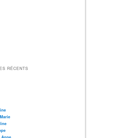
LES RÉCENTS
ine
Marie
dine
ppe
u Anne