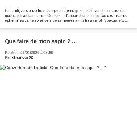
Ce lundi, vers onze heures ... première neige de cet hiver chez nous.. de
quoi enjoliver la nature ... De suite ... l'appareil photo ... je fixe ces instants
éphémères car le soleil vers treize heures a mis fin à ce joli "spectacle"...
Tout prend une...
Que faire de mon sapin ? ...
Publié le 05/01/2026 à 07:00
Par
cheznous62