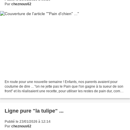
Par
cheznous62
En route pour une nouvelle semaine ! Enfants, nos parents avaient pour
coutume de dire ... "on ne jette pas le Pain que l'on gagne à la sueur de son
front" et ils réalisaient une recette, pour utiliser les restes de pain dur, comme
on le cuisinait dans...
Ligne pure "la tulipe" ...
Publié le 23/01/2026 à 12:14
Par
cheznous62