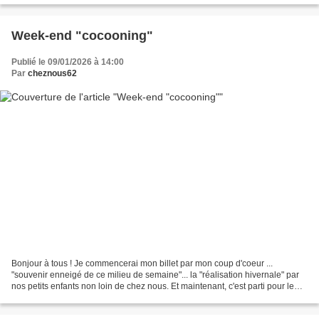
Week-end "cocooning"
Publié le 09/01/2026 à 14:00
Par
cheznous62
Bonjour à tous ! Je commencerai mon billet par mon coup d'coeur ...
"souvenir enneigé de ce milieu de semaine"... la "réalisation hivernale" par
nos petits enfants non loin de chez nous. Et maintenant, c'est parti pour le
week end mes amis, Je partage...