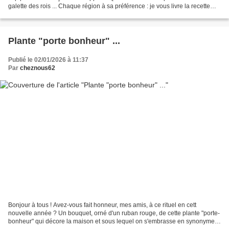
galette des rois ... Chaque région à sa préférence : je vous livre la recette
"simplifiée" de celle que l'on...
Plante "porte bonheur" ...
Publié le 02/01/2026 à 11:37
Par
cheznous62
Bonjour à tous ! Avez-vous fait honneur, mes amis, à ce rituel en cett
nouvelle année ? Un bouquet, orné d'un ruban rouge, de cette plante "porte-
bonheur" qui décore la maison et sous lequel on s'embrasse en synonyme