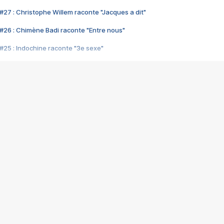
#27 : Christophe Willem raconte "Jacques a dit"
#26 : Chimène Badi raconte "Entre nous"
#25 : Indochine raconte "3e sexe"
#24 : Zaho raconte "C'est chelou"
#23 : Patrick Bruel raconte "Au café des délices"
#22 : Kyo raconte "Le chemin"
#21 : Nolwenn Leroy raconte "Cassé"
#20 : Patrick Hernandez raconte "Born to be alive"
#19 : Lorie raconte "Près de moi"
#18 : Michael Jones raconte "A nos actes manqués" (avec Jean-Jacque
#17 : Khaled raconte "Aïcha"
#16 : Corneille raconte "Parce qu'on vient de loin"