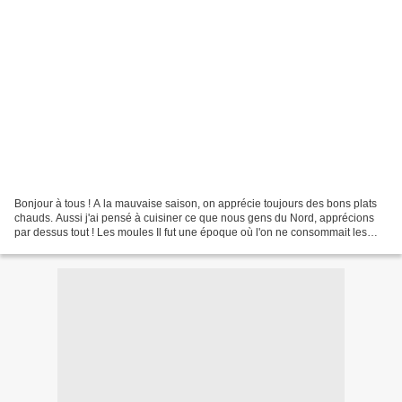
Bonjour à tous ! A la mauvaise saison, on apprécie toujours des bons plats
chauds. Aussi j'ai pensé à cuisiner ce que nous gens du Nord, apprécions
par dessus tout ! Les moules Il fut une époque où l'on ne consommait les
moules que durant les mois en...