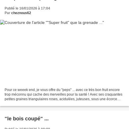
Publié le 16/01/2026 à 17:04
Par
cheznous62
Pour ce weeek end, je vous offre du "peps" ... avec ce très bon fruit encore
trop méconnu qui cache des merveilles pour la santé ! Avec ses craquantes
petites graines triangulaires roses, acidulées, juteuses, sous une écorce
rouge coriace … La grenade...
"le bois coupé" ...