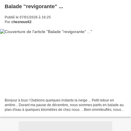
Balade "revigorante" ...
Publié le 07/01/2026 à 16:25
Par
cheznous62
Bonjour à tous ! Oublions quelques instants la neige ... Petit retour en
arrière... Durant ma pause de décembre, nous sommes partis en balade au
plan d'eau à quelques kilomètres de chez nous ... Bien emmitouflés, nous
avons profité d'un air vivifiant...