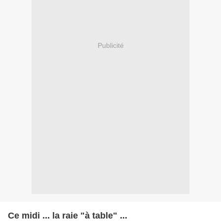
Publicité
Ce midi ... la raie "à table" ...