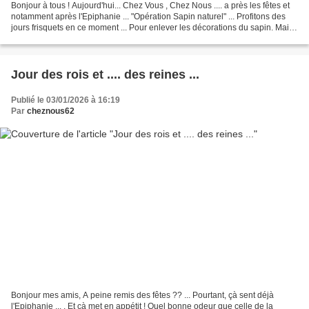
Bonjour à tous ! Aujourd'hui... Chez Vous , Chez Nous .... a près les fêtes et
notamment après l'Epiphanie ... "Opération Sapin naturel" ... Profitons des
jours frisquets en ce moment ... Pour enlever les décorations du sapin. Mais
après ? ... Plusieurs...
Jour des rois et .... des reines ...
Publié le 03/01/2026 à 16:19
Par
cheznous62
Bonjour mes amis, A peine remis des fêtes ?? ... Pourtant, çà sent déjà
l'Epiphanie ... . Et çà met en appétit ! Quel bonne odeur que celle de la