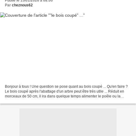
Publié le 15/01/2026 à 08:00
Par
cheznous62
Bonjour à tous ! Une question se pose quant au bois coupé ... Qu'en faire ?
Le bois coupé après l'abattage d'un arbre peut être très utile ... Réduit en
morceaux de 50 cm, il ira dans quelque temps alimenter le poêle ou la
cheminée. Les petites branches...