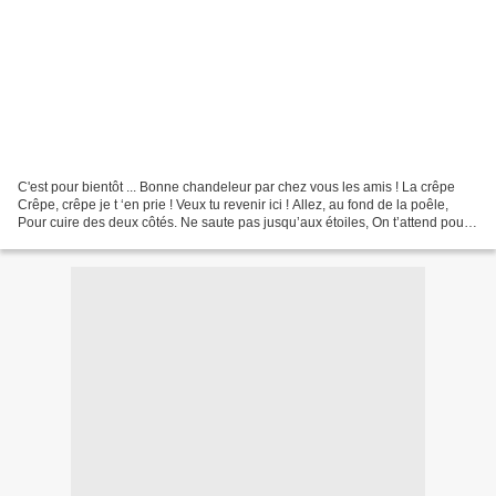
C'est pour bientôt ... Bonne chandeleur par chez vous les amis ! La crêpe
Crêpe, crêpe je t ‘en prie ! Veux tu revenir ici ! Allez, au fond de la poêle,
Pour cuire des deux côtés. Ne saute pas jusqu’aux étoiles, On t’attend pour
le goûter. Tu n’es pas...