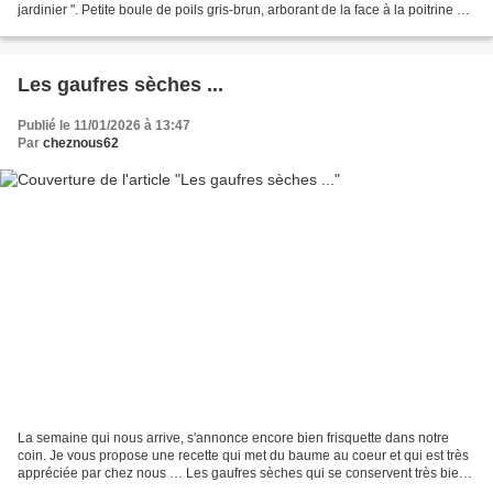
jardinier ". Petite boule de poils gris-brun, arborant de la face à la poitrine un
beau rouge-orangé...
Les gaufres sèches ...
Publié le 11/01/2026 à 13:47
Par
cheznous62
La semaine qui nous arrive, s'annonce encore bien frisquette dans notre
coin. Je vous propose une recette qui met du baume au coeur et qui est très
appréciée par chez nous … Les gaufres sèches qui se conservent très bien
dans un endroit sec. Souvenir...