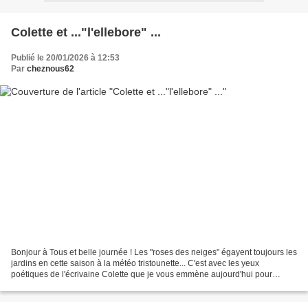
Colette et ..."l'ellebore" ...
Publié le 20/01/2026 à 12:53
Par
cheznous62
Bonjour à Tous et belle journée ! Les "roses des neiges" égayent toujours les
jardins en cette saison à la météo tristounette... C'est avec les yeux
poétiques de l'écrivaine Colette que je vous emmène aujourd'hui pour
rendre honneur à cette très jolie...