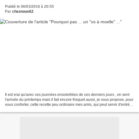
Publié le 06/03/2016 à 20:55
Par
cheznous62
Il est vrai qu'avec ces journées ensoleillées de ces derniers jours , on sent
l'arrivée du printemps mais il fait encore frisquet aussi, je vous propose, pour
vous conforter, cette recette peu ordinaire mes amis, qui peut servir d'entrée
pour le repas...