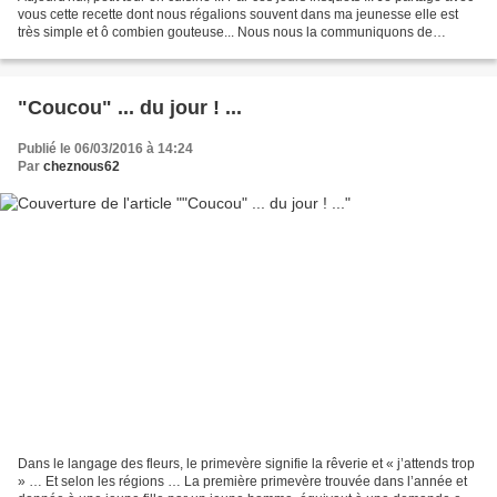
vous cette recette dont nous régalions souvent dans ma jeunesse elle est
très simple et ô combien gouteuse... Nous nous la communiquons de
génération en génération ......
"Coucou" ... du jour ! ...
Publié le 06/03/2016 à 14:24
Par
cheznous62
Dans le langage des fleurs, le primevère signifie la rêverie et « j’attends trop
» … Et selon les régions … La première primevère trouvée dans l’année et