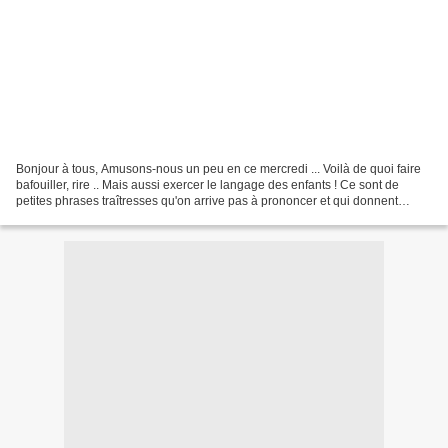
Bonjour à tous, Amusons-nous un peu en ce mercredi ... Voilà de quoi faire
bafouiller, rire .. Mais aussi exercer le langage des enfants ! Ce sont de
petites phrases traîtresses qu'on arrive pas à prononcer et qui donnent
souvent lieu à des ambiguïtés...