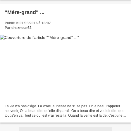
"Mère-grand" ...
Publié le 01/03/2016 à 18:07
Par
cheznous62
La vie n'a pas d'âge. La vraie jeunesse ne s'use pas. On a beau l'appeler
souvenir, On a beau dire qu'elle disparaît, On a beau dire et vouloir dire que
tout s'en va, Tout ce qui est vrai reste là. Quand la vérité est laide, c'est une
bien fâcheuse histoire,...