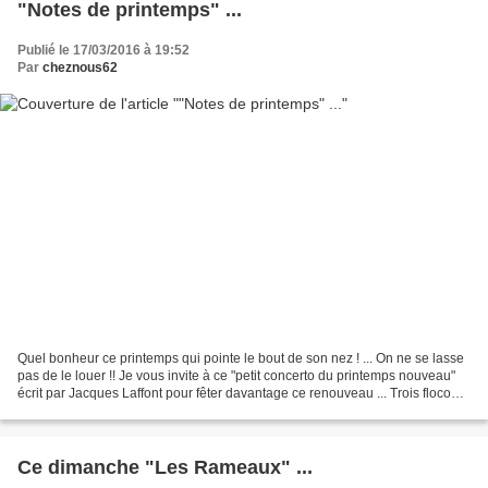
"Notes de printemps" ...
Publié le 17/03/2016 à 19:52
Par
cheznous62
Quel bonheur ce printemps qui pointe le bout de son nez ! ... On ne se lasse
pas de le louer !! Je vous invite à ce "petit concerto du printemps nouveau"
écrit par Jacques Laffont pour fêter davantage ce renouveau ... Trois flocons
de neige quatre gouttes...
Ce dimanche "Les Rameaux" ...