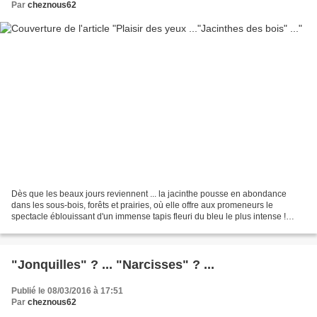
Par
cheznous62
Dès que les beaux jours reviennent ... la jacinthe pousse en abondance
dans les sous-bois, forêts et prairies, où elle offre aux promeneurs le
spectacle éblouissant d'un immense tapis fleuri du bleu le plus intense !
Selon son humeur, cette sauvageonne...
"Jonquilles" ? ... "Narcisses" ? ...
Publié le 08/03/2016 à 17:51
Par
cheznous62