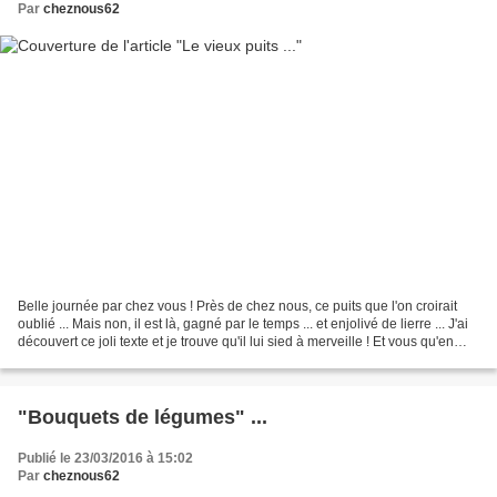
Par
cheznous62
Belle journée par chez vous ! Près de chez nous, ce puits que l'on croirait
oublié ... Mais non, il est là, gagné par le temps ... et enjolivé de lierre ... J'ai
découvert ce joli texte et je trouve qu'il lui sied à merveille ! Et vous qu'en
pensez-vous...
"Bouquets de légumes" ...
Publié le 23/03/2016 à 15:02
Par
cheznous62