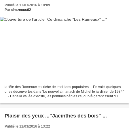
Publié le 13/03/2016 à 10:09
Par
cheznous62
la fête des Rameaux est riche de traditions populaires ... En voici quelques-
unes découvertes dans "Le nouvel almanach de Michel le jardinier de 1984"
... - Dans la vallée d'Aoste, les pommes bénies ce jour-là garantissent du mal
de gorge. - A Marseille...
Plaisir des yeux ..."Jacinthes des bois" ...
Publié le 12/03/2016 à 13:22