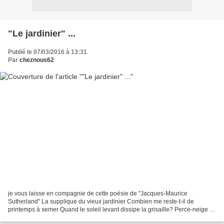
"Le jardinier" ...
Publié le 07/03/2016 à 13:31
Par
cheznous62
je vous laisse en compagnie de cette poésie de "Jacques-Maurice
Sutherland" La supplique du vieux jardinier Combien me reste-t-il de
printemps à semer Quand le soleil levant dissipe la grisaille? Perce-neige et
crocus, plantés dans la rocaille, Seront...