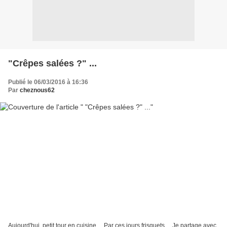
"Crêpes salées ?" ...
Publié le 06/03/2016 à 16:36
Par
cheznous62
Aujourd'hui, petit tour en cuisine ... Par ces jours frisquets ... Je partage avec