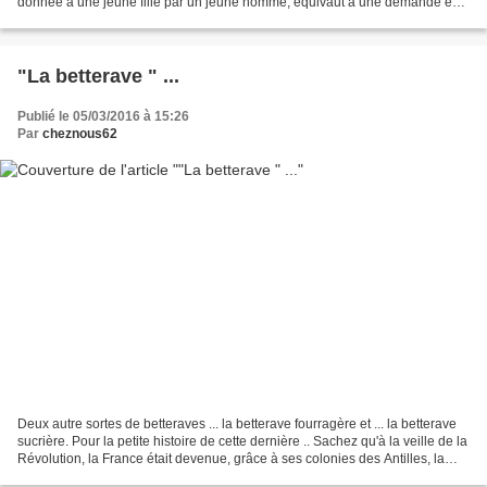
donnée à une jeune fille par un jeune homme, équivaut à une demande en
mariage. Dans l’Ain, autrefois,...
"La betterave " ...
Publié le 05/03/2016 à 15:26
Par
cheznous62
Deux autre sortes de betteraves ... la betterave fourragère et ... la betterave
sucrière. Pour la petite histoire de cette dernière .. Sachez qu'à la veille de la
Révolution, la France était devenue, grâce à ses colonies des Antilles, la
première productrice...