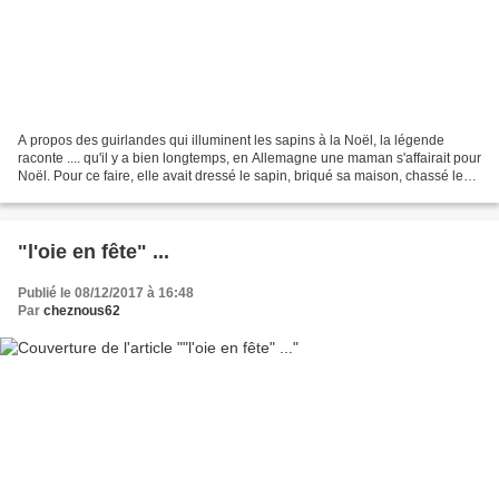
A propos des guirlandes qui illuminent les sapins à la Noël, la légende
raconte .... qu'il y a bien longtemps, en Allemagne une maman s'affairait pour
Noël. Pour ce faire, elle avait dressé le sapin, briqué sa maison, chassé les
araignées à grands coups...
"l'oie en fête" ...
Publié le 08/12/2017 à 16:48
Par
cheznous62