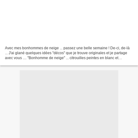
Avec mes bonhommes de neige ... passez une belle semaine ! De-ci, de-là
... J'ai glané quelques idées "décos" que je trouve originales et je partage
avec vous .... "Bonhomme de neige" ... citrouilles peintes en blanc et
superposées, boutons "radis" plus...