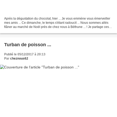
Après la dégustation du chocolat, hier ... Je vous emmène vous émerveiller
mes amis ... Ce dimanche, le temps s'étant radoucit ... Nous sommes allés
flâner au marché de Noël près de chez nous à Béthune ... ! Je partage ces
quelques photos avec vous ......
Turban de poisson ...
Publié le 05/12/2017 à 20:13
Par
cheznous62