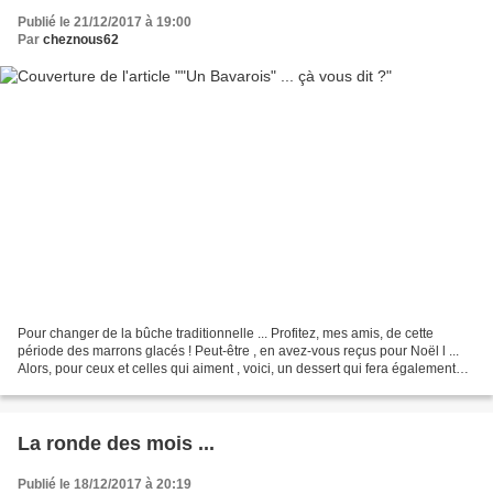
Publié le 21/12/2017 à 19:00
Par
cheznous62
Pour changer de la bûche traditionnelle ... Profitez, mes amis, de cette
période des marrons glacés ! Peut-être , en avez-vous reçus pour Noël l ...
Alors, pour ceux et celles qui aiment , voici, un dessert qui fera également
saliver vos invités ! Pour...
La ronde des mois ...
Publié le 18/12/2017 à 20:19