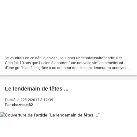
Je voudrais en ce début janvier , souligner un "anniversaire" particulier ...
Cela fait 10 ans que Lucien à aborder "une nouvelle vie" en bénéficiant
d'une greffe de foie, grâce à un donneur dont le nom demeurera anonyme. Il
a offert à mon mari cet espoir...
Le lendemain de fêtes ...
Publié le 22/12/2017 à 17:39
Par
cheznous62