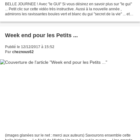
BELLE JOURNEE ! Avec "le GUI" Si vous désirez en savoir plus sur "le gui"
... Petit clic sur cette vidéo très instructive. Aussi à la nouvelle année ,
admirons les ravissantes boules vert et blanc du gui "secret de la vie" ... et
embrassons nous sous...
Week end pour les Petits ...
Publié le 12/12/2017 à 15:52
Par
cheznous62
(images glanées sur le net : merci aux auteurs) Savourons ensemble cette