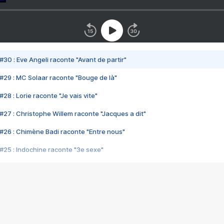
#30 : Eve Angeli raconte "Avant de partir"
#29 : MC Solaar raconte "Bouge de là"
28 : Lorie raconte "Je vais vite"
#27 : Christophe Willem raconte "Jacques a dit"
#26 : Chimène Badi raconte "Entre nous"
#25 : Indochine raconte "3e sexe"
#24 : Zaho raconte "C'est chelou"
#23 : Patrick Bruel raconte "Au café des délices"
#22 : Kyo raconte "Le chemin"
#21 : Nolwenn Leroy raconte "Cassé"