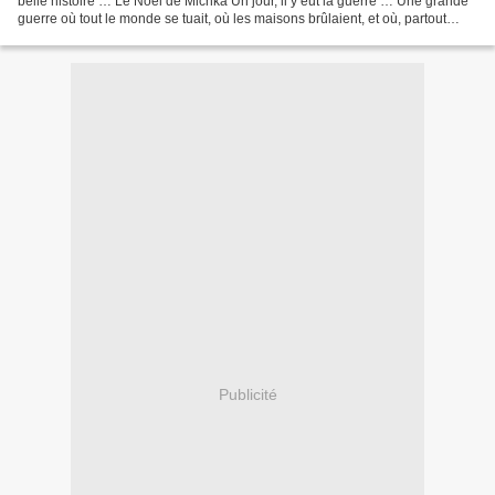
belle histoire … Le Noël de Michka Un jour, il y eut la guerre … Une grande
guerre où tout le monde se tuait, où les maisons brûlaient, et où, partout
dans le pays, on n’entendait...
Publicité