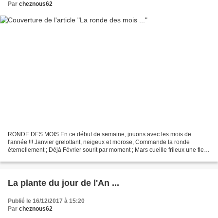
Par
cheznous62
RONDE DES MOIS En ce début de semaine, jouons avec les mois de
l'année !!! Janvier grelottant, neigeux et morose, Commande la ronde
éternellement ; Déjà Février sourit par moment ; Mars cueille frileux une fleur
éclose. Avril est en blanc, tout ruché...
La plante du jour de l'An ...
Publié le 16/12/2017 à 15:20
Par
cheznous62