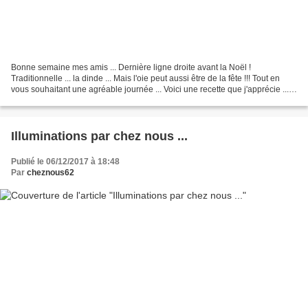
Bonne semaine mes amis ... Dernière ligne droite avant la Noël !
Traditionnelle ... la dinde ... Mais l'oie peut aussi être de la fête !!! Tout en
vous souhaitant une agréable journée ... Voici une recette que j'apprécie ....
.... car le service en est...
Illuminations par chez nous ...
Publié le 06/12/2017 à 18:48
Par
cheznous62