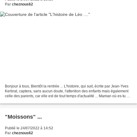
Par
cheznous62
Bonjour à tous, Bientôt la rentrée ... L'histoire, qui suit, écrite par Jean-Yves
Kerbrat, captera, sans aucun doute, l'attention des enfants mais également
celle des parents, car elle est de tout temps d'actualité ... Maman où es-tu ?
Léo est un petit...
"Moissons" ...
Publié le 24/07/2022 à 14:52
Par
cheznous62