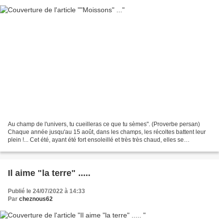
Au champ de l'univers, tu cueilleras ce que tu sèmes". (Proverbe persan)
Chaque année jusqu'au 15 août, dans les champs, les récoltes battent leur
plein !... Cet été, ayant été fort ensoleillé et très très chaud, elles se
termineront plus tôt. Voici un...
Il aime "la terre" .....
Publié le 24/07/2022 à 14:33
Par
cheznous62