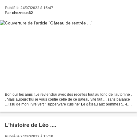
Publié le 24/07/2022 à 15:47
Par
cheznous62
Bonjour les amis ! Je reviendrai avec des recettes tout au long de l'automne .
. Mais aujourd'hui je vous confie celle de ce gateau vite fait … sans balance
... issu de mon livre vert "Tupperware cuisine" Le gâteau aux pommes 5, 4, 3,
2, 1 ... Pour ce...
L'histoire de Léo ....
Publié le 24/07/2022 à 15:10