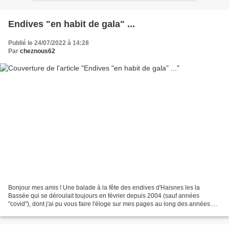
Endives "en habit de gala" ...
Publié le 24/07/2022 à 14:28
Par
cheznous62
Bonjour mes amis ! Une balade à la fête des endives d'Haisnes les la
Bassée qui se déroulait toujours en février depuis 2004 (sauf années
"covid"), dont j'ai pu vous faire l'éloge sur mes pages au long des années.
Cette année, elle n'a pas lieu ??? .......