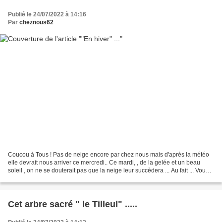
Publié le 24/07/2022 à 14:16
Par
cheznous62
Coucou à Tous ! Pas de neige encore par chez nous mais d'après la météo
elle devrait nous arriver ce mercredi.. Ce mardi, , de la gelée et un beau
soleil , on ne se douterait pas que la neige leur succèdera ... Au fait ... Vous
êtes-vous déjà posé la...
Cet arbre sacré " le Tilleul" .....