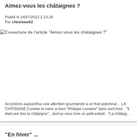
Aimez-vous les châtaignes ?
Publié le 24/07/2022 à 14:26
Par
cheznous62
Accordons aujourd'hui une attention gourmande à un fruit automnal ... LA
CHÂTAIGNE Comme le narre si bien "Philippe Lemaire" dans sont livre .. "Il
était une fois la châtaigne"... dont je vous livre un petit extrait .. "La châtaigne
a partie liée avec...
"En hiver" ...