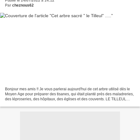
Publié le 24/07/2022 à 14:12
Par
cheznous62
Bonjour mes amis !! Je vous parlerai aujourd'hui de cet arbre utilisé dès le
Moyen Age pour préparer des tisanes, qui était planté prés des maladreries,
des léproseries, des hôpitaux, des églises et des couvents. LE TILLEUL
(photo en juin) Symbole de...