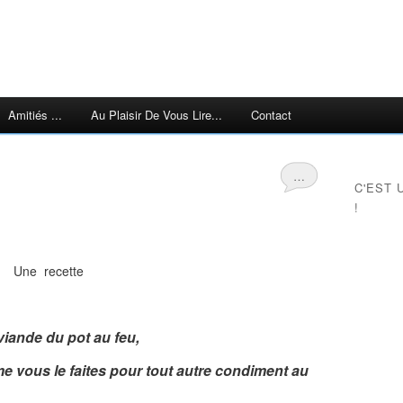
Amitiés ...
Au Plaisir De Vous Lire...
Contact
…
C'EST 
!
Une recette
viande du pot au feu,
 vous le faites pour tout autre condiment au