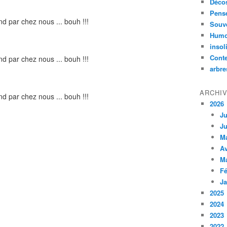
Décos
Pensé
Souv
Humo
insol
Cont
arbre
ARCHI
2026
Ju
Ju
M
Av
M
Fé
Ja
2025
2024
2023
2022