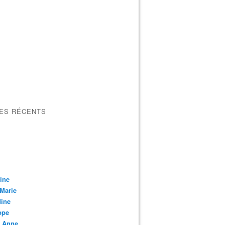
LES RÉCENTS
ine
Marie
dine
ppe
u Anne