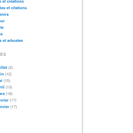
 et créations
es et citations
enirs
ur
ite
es
s et arbustes
VES
illet
(2)
in
(12)
ai
(15)
ril
(13)
ars
(16)
vrier
(17)
nvier
(17)