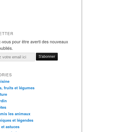
ETTER
-vous pour être averti des nouveaux
publiés.
ORIES
isine
s, fruits et légumes
ture
rdin
êtes
amis les animaux
iques et légendes
 et astuces