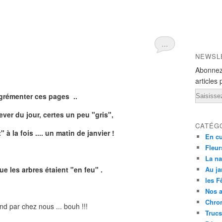
…
NEWSL
Abonnez
articles 
Email
grémenter ces pages ..
ever du jour, certes un peu "gris",
CATÉG
à la fois ....
un matin de janvier !
En cu
Fleur
La na
ue les arbres étaient "en feu" .
Au ja
les F
Nos 
Chron
Trucs