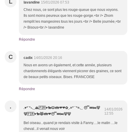
L
lavandine
15/01/2026 07:53
Chez nous, ce sont plus les rouge-queue que nous voyons.
Ils sont moins peureux que les rouge-gorge.<br /> Zhom
remplit les mangeoires tous les jours.<br /> Belle journée,<br
/> Bisous<br /> lavandine
Répondre
C
cadix
14/01/2026 20:16
Nous en avons un également, et cette année, plusieurs
chardonnerets élégants viennent picorer des graines, ce sont
de beaux petits oiseaux. Bises. FRANCOISE
Répondre
.
.♥*¨*•.¸¸🙏🇫🇷♥️🐎😾👪❤❤✿¸.¤*¨¨*¤.¸¸ 😴💤🛌🐻
14/01/2026
12:55
🐻🇫🇷♥️🐎😾👪❤😴💤🛌🐻🐻
Bel oiseau...quand je rendais visite à Fanny.....le matin ....le
cheval...il venait nous voir