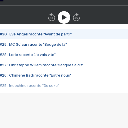
#30 : Eve Angeli raconte "Avant de partir"
#29 : MC Solaar raconte "Bouge de là"
28 : Lorie raconte "Je vais vite"
#27 : Christophe Willem raconte "Jacques a dit"
#26 : Chimène Badi raconte "Entre nous"
#25 : Indochine raconte "3e sexe"
#24 : Zaho raconte "C'est chelou"
#23 : Patrick Bruel raconte "Au café des délices"
#22 : Kyo raconte "Le chemin"
#21 : Nolwenn Leroy raconte "Cassé"