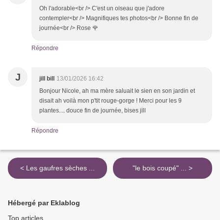
Oh l'adorable<br /> C'est un oiseau que j'adore
contempler<br /> Magnifiques tes photos<br /> Bonne fin de
journée<br /> Rose 🌹
Répondre
J
jill bill
13/01/2026 16:42
Bonjour Nicole, ah ma mère saluait le sien en son jardin et
disait ah voilà mon p'tit rouge-gorge ! Merci pour les 9
plantes.... douce fin de journée, bises jill
Répondre
< Les gaufres sèches ...
"le bois coupé" ... >
Hébergé par Eklablog
Top articles