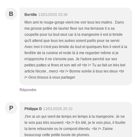
B
Bertille
13/01/2026 20:36
Mon ami le rouge-gorge vient me voir tous les matins . Dans
ma grosse potée de laurier fleur sur ma terrasse il a sa
coupelle pour lui tout seul car à la mangeoire il est si timide
qu'il attend que tous les autres soient partis pour se servir.
Avec moi il n'est pas timide du tout et quelques fois il vient à la
fenêtre de la cuisine et reste là à me regarder même si je
m'approche il ne s'envole pas. Je l'adore perché sur ses
petites pattes si fines et son œil vif <br /> Tu as fait un très bel
article Nicole , merci <br /> Bonne soirée à tous les deux <br
/> Gros bisous à vous partager
Répondre
P
Philippe D
13/01/2026 20:10
J'en ai un qui vient de temps en temps à la mangeoire. Je ne
le vois pas très souvent. <br /> En été, je le vois plus, il fouille
la terre retournée ou le compost étendu. <br /> J'aime
beaucoup cette petite boule de plumes.