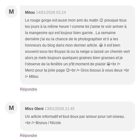
M
Mitou
14/01/2026 02:24
Le rouge gorge est aussi mon ami du matin 😉 presque tous
les jours à la même heure ! comme toi j'aime le voir arriver à
la mangeoire qui est toujour bien garnie . La semaine
dernière j'ai eu la chance de le photographier et il a les
honneurs du blog dans mon dernier article .😀 il est bien
souvent sous les thuyas là ou la neige a laissé un chemin vert
alors je mets toujours quelques graines bien grasses et je
l'observe de la fenêtre un p'tit moment de plaisir 😀<br />
Merci pour ta jolie page 😉<br /> Gros bisous à vous deux <br
/> Mitou
Répondre
M
Miss Gleni
13/01/2026 21:45
Un article informatif et tout doux par amour pour cet oiseau.
<br /> Bisous / Nicole
Répondre