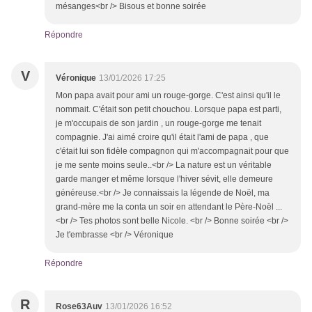
mésanges<br /> Bisous et bonne soirée
Répondre
V
Véronique
13/01/2026 17:25
Mon papa avait pour ami un rouge-gorge. C'est ainsi qu'il le
nommait. C'était son petit chouchou. Lorsque papa est parti,
je m'occupais de son jardin , un rouge-gorge me tenait
compagnie. J'ai aimé croire qu'il était l'ami de papa , que
c'était lui son fidèle compagnon qui m'accompagnait pour que
je me sente moins seule..<br /> La nature est un véritable
garde manger et même lorsque l'hiver sévit, elle demeure
généreuse.<br /> Je connaissais la légende de Noël, ma
grand-mère me la conta un soir en attendant le Père-Noël ...
<br /> Tes photos sont belle Nicole. <br /> Bonne soirée <br />
Je t'embrasse <br /> Véronique
Répondre
R
Rose63Auv
13/01/2026 16:52