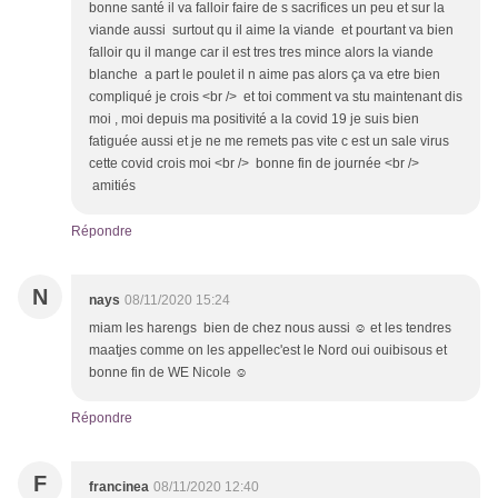
bonne santé il va falloir faire de s sacrifices un peu et sur la
viande aussi surtout qu il aime la viande et pourtant va bien
falloir qu il mange car il est tres tres mince alors la viande
blanche a part le poulet il n aime pas alors ça va etre bien
compliqué je crois <br /> et toi comment va stu maintenant dis
moi , moi depuis ma positivité a la covid 19 je suis bien
fatiguée aussi et je ne me remets pas vite c est un sale virus
cette covid crois moi <br /> bonne fin de journée <br />
amitiés
Répondre
N
nays
08/11/2020 15:24
miam les harengs bien de chez nous aussi ☺ et les tendres
maatjes comme on les appellec'est le Nord oui ouibisous et
bonne fin de WE Nicole ☺
Répondre
F
francinea
08/11/2020 12:40