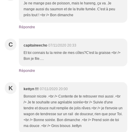
Je ne mange pas de poisson, mais le hareng, ça va. Je
mange aussi du saumon et de la truite fumée. C'est à peu
près tout ! <br /> Bon dimanche
Répondre
C
capitaineecho
07/11/2020 20:33
Et toi connais tu la reine de mes côtes?C'est la graisse.<br />
Bon je file.....
Répondre
K
kettyn !!!
07/11/2020 20:00
Bonsoir nicole .<br /> Contente de te retrouver moi aussi .<br
/> Je te souhaite une agréable soirée<br /> Suivie d'une
tendre et douce nuit remplie de jolis rêves.<br /> je t'envoie un
wagon de tendresse sur un rail de douceur, rien que pour Toi.
<br /> Bonne soirée. Bon dimanche .<br /> Prend soin de toi
ma douce .<br /> Gros bisous .kettyn