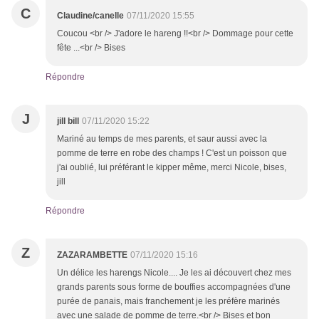
C
Claudine/canelle
07/11/2020 15:55
Coucou <br /> J'adore le hareng !!<br /> Dommage pour cette
fête ...<br /> Bises
Répondre
J
jill bill
07/11/2020 15:22
Mariné au temps de mes parents, et saur aussi avec la
pomme de terre en robe des champs ! C'est un poisson que
j'ai oublié, lui préférant le kipper même, merci Nicole, bises,
jill
Répondre
Z
ZAZARAMBETTE
07/11/2020 15:16
Un délice les harengs Nicole.... Je les ai découvert chez mes
grands parents sous forme de bouffies accompagnées d'une
purée de panais, mais franchement je les préfère marinés
avec une salade de pomme de terre.<br /> Bises et bon