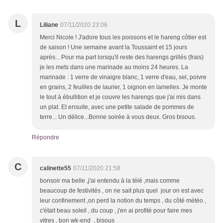
L
Liliane
07/11/2020 23:06
Merci Nicole ! J'adore tous les poissons et le hareng côtier est
de saison ! Une semaine avant la Toussaint et 15 jours
après... Pour ma part lorsqu'il reste des harengs grillés (frais)
je les mets dans une marinade au moins 24 heures. La
marinade : 1 verre de vinaigre blanc, 1 verre d'eau, sel, poivre
en grains, 2 feuilles de laurier, 1 oignon en lamelles. Je monte
le tout à ébullition et je couvre les harengs que j'ai mis dans
un plat. Et ensuite, avec une petite salade de pommes de
terre... Un délice...Bonne soirée à vous deux. Gros bisous.
Répondre
C
calinette55
07/11/2020 21:58
bonsoir ma belle ,j'ai entendu à la télé ,mais comme
beaucoup de festivités , on ne sait plus quel jour on est avec
leur confinement ,on perd la notion du temps , du côté météo ,
c'était beau soleil , du coup , j'en ai profité pour faire mes
vitres , bon wk-end , bisous