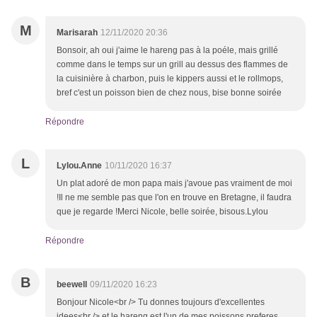
M
Marisarah
12/11/2020 20:36
Bonsoir, ah oui j'aime le hareng pas à la poéle, mais grillé
comme dans le temps sur un grill au dessus des flammes de
la cuisinière à charbon, puis le kippers aussi et le rollmops,
bref c'est un poisson bien de chez nous, bise bonne soirée
Répondre
L
Lylou.Anne
10/11/2020 16:37
Un plat adoré de mon papa mais j'avoue pas vraiment de moi
!Il ne me semble pas que l'on en trouve en Bretagne, il faudra
que je regarde !Merci Nicole, belle soirée, bisous.Lylou
Répondre
B
beewell
09/11/2020 16:23
Bonjour Nicole<br /> Tu donnes toujours d'excellentes
idees<br /> et le hareng est l'un de mes poissons preferes,