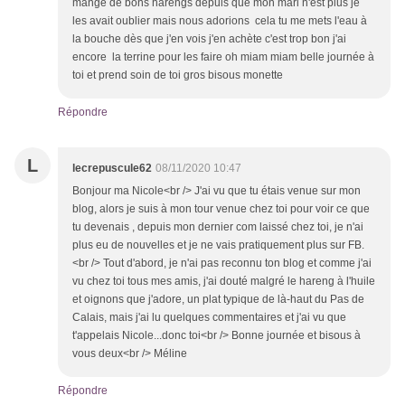
mange de bons harengs depuis que mon mari n'est plus je
les avait oublier mais nous adorions cela tu me mets l'eau à
la bouche dès que j'en vois j'en achète c'est trop bon j'ai
encore la terrine pour les faire oh miam miam belle journée à
toi et prend soin de toi gros bisous monette
Répondre
L
lecrepuscule62
08/11/2020 10:47
Bonjour ma Nicole<br /> J'ai vu que tu étais venue sur mon
blog, alors je suis à mon tour venue chez toi pour voir ce que
tu devenais , depuis mon dernier com laissé chez toi, je n'ai
plus eu de nouvelles et je ne vais pratiquement plus sur FB.
<br /> Tout d'abord, je n'ai pas reconnu ton blog et comme j'ai
vu chez toi tous mes amis, j'ai douté malgré le hareng à l'huile
et oignons que j'adore, un plat typique de là-haut du Pas de
Calais, mais j'ai lu quelques commentaires et j'ai vu que
t'appelais Nicole...donc toi<br /> Bonne journée et bisous à
vous deux<br /> Méline
Répondre