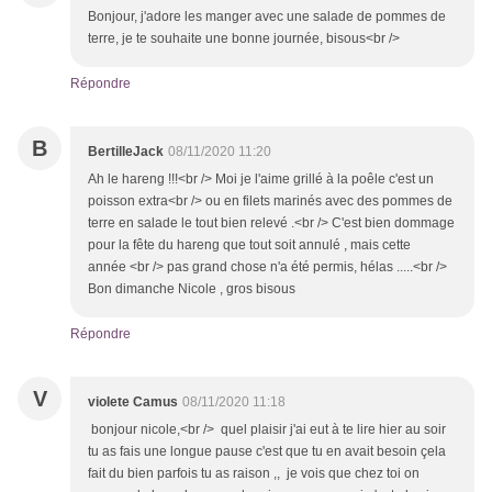
Bonjour, j'adore les manger avec une salade de pommes de
terre, je te souhaite une bonne journée, bisous<br />
Répondre
B
BertilleJack
08/11/2020 11:20
Ah le hareng !!!<br /> Moi je l'aime grillé à la poêle c'est un
poisson extra<br /> ou en filets marinés avec des pommes de
terre en salade le tout bien relevé .<br /> C'est bien dommage
pour la fête du hareng que tout soit annulé , mais cette
année <br /> pas grand chose n'a été permis, hélas .....<br />
Bon dimanche Nicole , gros bisous
Répondre
V
violete Camus
08/11/2020 11:18
bonjour nicole,<br /> quel plaisir j'ai eut à te lire hier au soir
tu as fais une longue pause c'est que tu en avait besoin çela
fait du bien parfois tu as raison ,, je vois que chez toi on