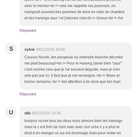
avec le merlan<br /> cela me rappelle ma jeunesse, on
mangeait souvent des pommes de terre en robe de chambre
et des harengs saur ! et j'adorais cela<br /> bisous<br /> Am
Répondre
S
sylvie
08/11/2020 18:06
Coucou Nicole, ton parapluie ou ombrelle blanche décorée
me plait beaucoup!<br /> Pour le Hareng j'aime bien "saur"
c'est comme cela que je l'ai souvent dégusté, mais je n'en
vois pas par ici, il faut que je me renseigne.<br /> Bises et
bonne semaine,<br /> fait attention à toi ainsi que ton mari.
Répondre
U
ulla
08/11/2020 16:36
bonjour nicole tous les deux nous aimons bien les harengs
mais la c est finit car mon mari avec son urée n y a plus le
droit d en manger ce sui est dommage mais pour rester en