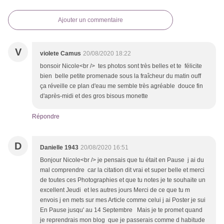
Ajouter un commentaire
V
violete Camus
20/08/2020 18:22
bonsoir Nicole<br /> tes photos sont très belles et te félicite
bien belle petite promenade sous la fraîcheur du matin ouff
ça réveille ce plan d'eau me semble très agréable douce fin
d'après-midi et des gros bisous monette
Répondre
D
Danielle 1943
20/08/2020 16:51
Bonjour Nicole<br /> je pensais que tu était en Pause j ai du
mal comprendre car la citation dit vrai et super belle et merci
de toutes ces Photographies et que tu notes je te souhaite un
excellent Jeudi et les autres jours Merci de ce que tu m
envois j en mets sur mes Article comme celui j ai Poster je sui
En Pause jusqu' au 14 Septembre Mais je te promet quand
je reprendrais mon blog que je passerais comme d habitude