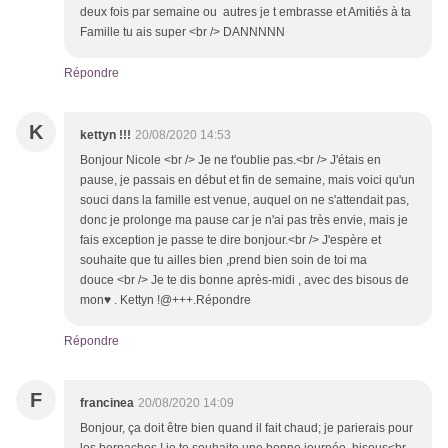
deux fois par semaine ou autres je t embrasse et Amitiés à ta
Famille tu ais super <br /> DANNNNN
Répondre
K
kettyn !!!
20/08/2020 14:53
Bonjour Nicole <br /> Je ne t'oublie pas.<br /> J'étais en
pause, je passais en début et fin de semaine, mais voici qu'un
souci dans la famille est venue, auquel on ne s'attendait pas,
donc je prolonge ma pause car je n'ai pas très envie, mais je
fais exception je passe te dire bonjour.<br /> J'espère et
souhaite que tu ailles bien ,prend bien soin de toi ma
douce <br /> Je te dis bonne après-midi , avec des bisous de
mon♥ . Kettyn !@+++.Répondre
Répondre
F
francinea
20/08/2020 14:09
Bonjour, ça doit être bien quand il fait chaud; je parierais pour