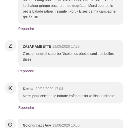
du petit étang non loin de chez moi et j'évite le soleil .Demain
la chaleur grimpe encore de qq degrés..... Merci pour cette
petite balade rafraîchissante . <br /> Bises de ma campagne
grillée !!!!!
Répondre
Z
ZAZARAMBETTE
19/08/2020 17:39
C'est un endroit superbe Nicole, tes photos sont très belles.
Bises
Répondre
K
Kimcat
19/08/2020 17:04
Merci pour cette belle balade fraîcheur.<br /> Bisous Nicole
Répondre
G
Golondrina63Auv
19/08/2020 16:56