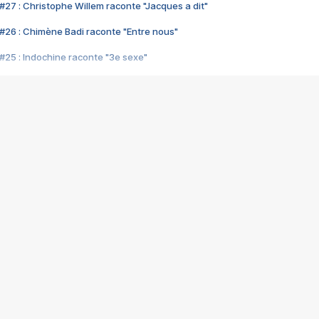
#27 : Christophe Willem raconte "Jacques a dit"
#26 : Chimène Badi raconte "Entre nous"
#25 : Indochine raconte "3e sexe"
#24 : Zaho raconte "C'est chelou"
#23 : Patrick Bruel raconte "Au café des délices"
#22 : Kyo raconte "Le chemin"
#21 : Nolwenn Leroy raconte "Cassé"
#20 : Patrick Hernandez raconte "Born to be alive"
#19 : Lorie raconte "Près de moi"
#18 : Michael Jones raconte "A nos actes manqués" (avec Jean-Jacque
#17 : Khaled raconte "Aïcha"
#16 : Corneille raconte "Parce qu'on vient de loin"
#15 : Indochine raconte "L'aventurier"