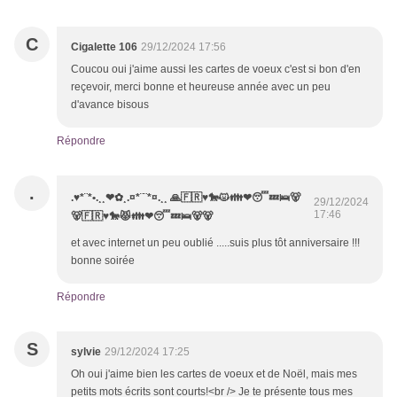
C
Cigalette 106
29/12/2024 17:56
Coucou oui j'aime aussi les cartes de voeux c'est si bon d'en
reçevoir, merci bonne et heureuse année avec un peu
d'avance bisous
Répondre
.
.♥*¨*•.¸¸❤✿¸.¤*¨¨*¤.¸¸ 🙏🇫🇷♥️🐎😾👪❤😴💤🛌🐻
29/12/2024
17:46
🐻🇫🇷♥️🐎😾👪❤😴💤🛌🐻🐻
et avec internet un peu oublié .....suis plus tôt anniversaire !!!
bonne soirée
Répondre
S
sylvie
29/12/2024 17:25
Oh oui j'aime bien les cartes de voeux et de Noël, mais mes
petits mots écrits sont courts!<br /> Je te présente tous mes