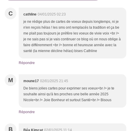
C
cathline
04/01/2025 02:23
je ne rédige plus de cartes de voeux depuis longtemps, ni je
n'en reçois hélas ! les sms ont remplacés la tradition et ça be
me plait pas toujours je préfère les voeux de vivie voix <br />
je ne sais pas si je vais continuer ce blog où on nous oblige à
faire différemment <br /> bonne et heureuse année avec la
santé (la mienne décline hélas) bises Cathline
Répondre
M
moune17
02/01/2025 21:45
De biens jolies cartes pour exprimer ses voeux<br /> je te
souhaite ainsi qu'à tes proches une belle année 2025
Nicole<br /> Joie Bonheur et surtout Santé<br /> Bisous
Répondre
B
Béa Kimcat
02/01/2025 11:14