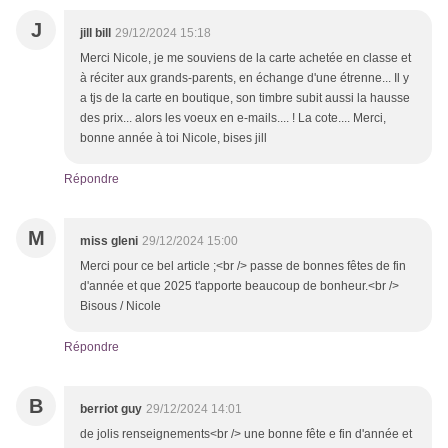
J
jill bill
29/12/2024 15:18
Merci Nicole, je me souviens de la carte achetée en classe et
à réciter aux grands-parents, en échange d'une étrenne... Il y
a tjs de la carte en boutique, son timbre subit aussi la hausse
des prix... alors les voeux en e-mails.... ! La cote.... Merci,
bonne année à toi Nicole, bises jill
Répondre
M
miss gleni
29/12/2024 15:00
Merci pour ce bel article ;<br /> passe de bonnes fêtes de fin
d'année et que 2025 t'apporte beaucoup de bonheur.<br />
Bisous / Nicole
Répondre
B
berriot guy
29/12/2024 14:01
de jolis renseignements<br /> une bonne fête e fin d'année et