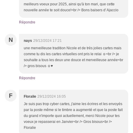
meilleurs voeux pour 2025, ainsi qu'à ton mari, que cette
nouvelle année te soit douce!<br /> Bons baisers d' Ajaccio
Répondre
N
nays
29/12/2024 17:21
une merveilleuse tradition Nicole et de très jolies cartes mais
comme tu dis les cartes virtuelles ont pris le relai ☺<br /> je
souhaite a tous les deux une douce et merveilleuse année<br
/> gros bisous ☺♥
Répondre
F
Floralie
29/12/2024 16:05
Je suis pas trop cyber cartes, j'aime les écrires et les envoyés
par la poste même si le timbre a augmenté et que la poste fait
du grand n'importe quoi actuellement, merci Nicole pour tes
voeux je repasserai en Janvier<br /> Gros bisous<br />
Floralie