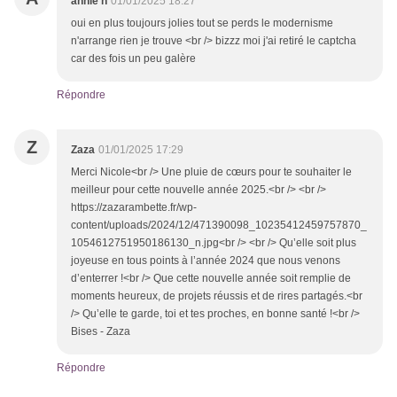
annie h
01/01/2025 18:27
oui en plus toujours jolies tout se perds le modernisme
n'arrange rien je trouve <br /> bizzz moi j'ai retiré le captcha
car des fois un peu galère
Répondre
Z
Zaza
01/01/2025 17:29
Merci Nicole<br /> Une pluie de cœurs pour te souhaiter le
meilleur pour cette nouvelle année 2025.<br /> <br />
https://zazarambette.fr/wp-
content/uploads/2024/12/471390098_10235412459757870_
1054612751950186130_n.jpg<br /> <br /> Qu’elle soit plus
joyeuse en tous points à l’année 2024 que nous venons
d’enterrer !<br /> Que cette nouvelle année soit remplie de
moments heureux, de projets réussis et de rires partagés.<br
/> Qu’elle te garde, toi et tes proches, en bonne santé !<br />
Bises - Zaza
Répondre